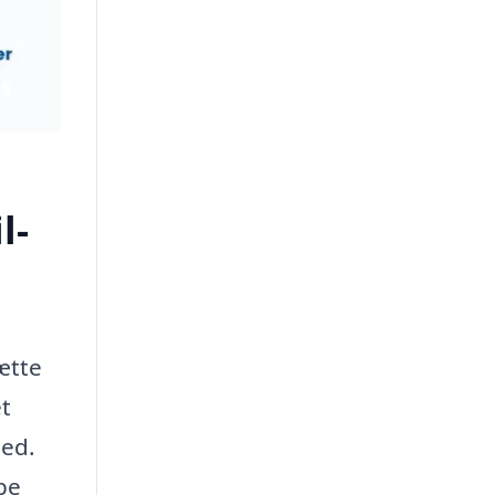
l-
ætte
t
hed.
pe