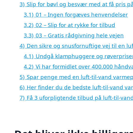
3)
Slip for bøvl og besvær med at få pris 
3.1)
01 – Ingen forgæves henvendelser
3.2)
02 – Slip for at rykke for tilbud
3.3)
03 – Gratis rådgivning hele vejen
4)
Den sikre og snusfornuftige vej til en 
4.1)
Undgå klamphuggere og røverprise
4.2)
Vi har formidlet over 400.000 hånd
5)
Spar penge med en luft-til-vand varm
6)
Her finder du de bedste luft-til-vand 
7)
Få 3 uforpligtende tilbud på luft-til-v