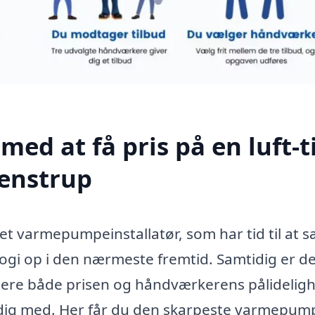
med at få pris på en luft-ti
enstrup
et varmepumpeinstallatør, som har tid til at s
gi op i den nærmeste fremtid. Samtidig er de
dere både prisen og håndværkerens pålidelig
e dig med. Her får du den skarpeste varmepum