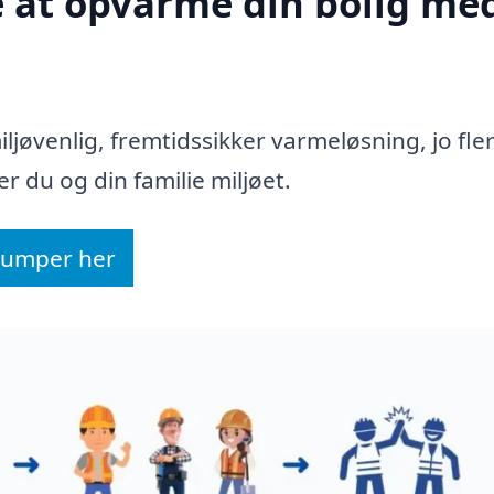
re at opvarme din bolig me
iljøvenlig, fremtidssikker varmeløsning, jo fle
r du og din familie miljøet.
epumper her