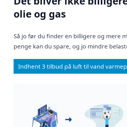
Det bliver ikke billige
olie og gas
Så jo før du finder en billigere og mere m
penge kan du spare, og jo mindre belaste
Indhent 3 tilbud på luft til vand varm