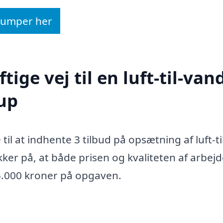
epumper her
ige vej til en luft-til-van
up
il at indhente 3 tilbud på opsætning af luft-ti
er på, at både prisen og kvaliteten af arbejde
 35.000 kroner på opgaven.