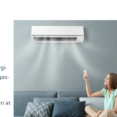
gi-
gas-
en at