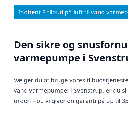
Indhent 3 tilbud på luft til vand varm
Den sikre og snusfornuft
varmepumpe i Svenstr
Vælger du at bruge vores tilbudstjeneste t
vand varmepumper i Svenstrup, er du sikk
orden – og vi giver en garanti på op til