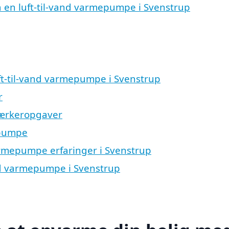
på en luft-til-vand varmepumpe i Svenstrup
luft-til-vand varmepumpe i Svenstrup
r
værkeropgaver
epumpe
varmepumpe erfaringer i Svenstrup
and varmepumpe i Svenstrup