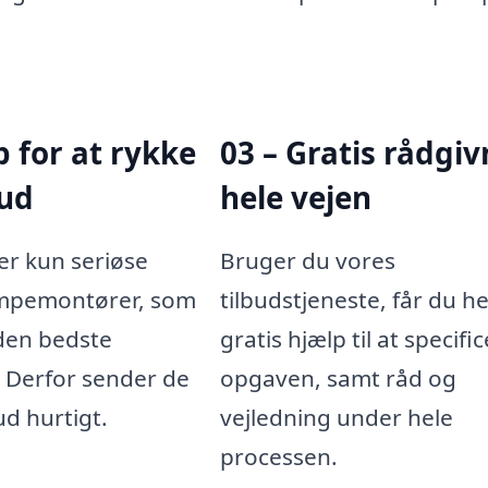
ip for at rykke
03 – Gratis rådgi
bud
hele vejen
er kun seriøse
Bruger du vores
pemontører, som
tilbudstjeneste, får du he
 den bedste
gratis hjælp til at specifi
. Derfor sender de
opgaven, samt råd og
ud hurtigt.
vejledning under hele
processen.