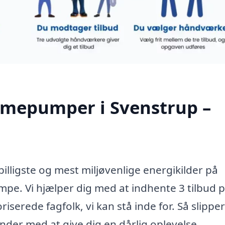
armepumper i Svenstrup –
illigste og mest miljøvenlige energikilder på
e. Vi hjælper dig med at indhente 3 tilbud 
rede fagfolk, vi kan stå inde for. Så slippe
der med at give dig en dårlig oplevelse.