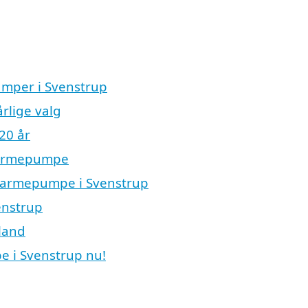
umper i Svenstrup
rlige valg
20 år
varmepumpe
en varmepumpe i Svenstrup
enstrup
lland
e i Svenstrup nu!