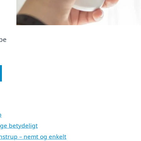
pe
p
ige betydeligt
nstrup – nemt og enkelt