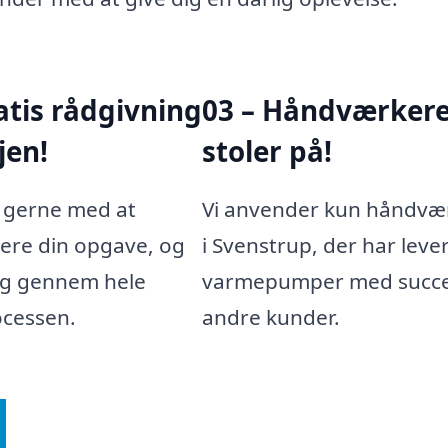
atis rådgivning
03 – Håndværkere,
jen!
stoler på!
r gerne med at
Vi anvender kun håndvæ
cere din opgave, og
i Svenstrup, der har leve
ig gennem hele
varmepumper med succes
ocessen.
andre kunder.