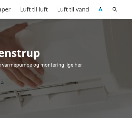
per
Luft til luft
Luft til vand
venstrup
e varmepumpe og montering lige her.