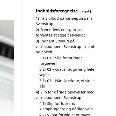
Indholdsfortegnelse
skjul
1)
Få 3 tilbud på varmepumper i
Svenstrup
2)
Fremtidens energipriser
forventes at stige betydeligt
3)
Indhent 3 tilbud på
varmepumper i Svenstrup – nemt
og enkelt
3.1)
01 – Slip for at ringe
forgæves!
3.2)
02 – Gratis rådgivning hele
vejen!
3.3)
03 – Håndværkere, vi stoler
på!
4)
Slip for dårlige oplevelser med
varmepumper i Svenstrup
4.1)
Slip for fuskere,
klamphuggere og dårlige valg
4.2)
Vi har formidlet opgaver i