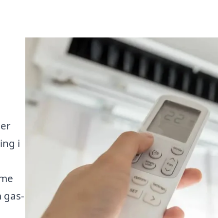
ler
ing i
rme
 gas-