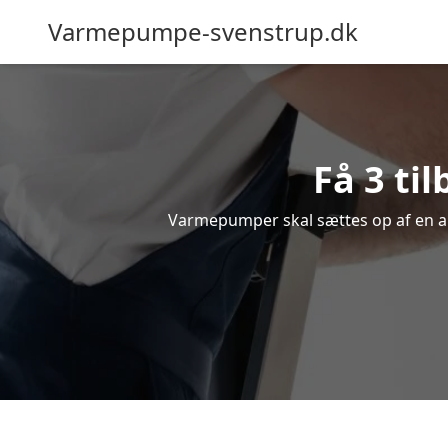
Varmepumpe-svenstrup.dk
Få 3 ti
Varmepumper skal sættes op af en au