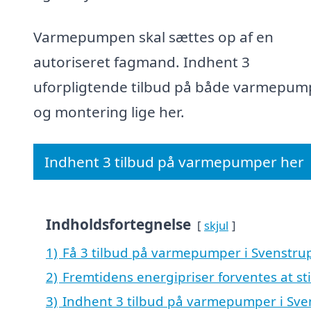
Varmepumpen skal sættes op af en
autoriseret fagmand. Indhent 3
uforpligtende tilbud på både varmepum
og montering lige her.
Indhent 3 tilbud på varmepumper her
Indholdsfortegnelse
skjul
1)
Få 3 tilbud på varmepumper i Svenstru
2)
Fremtidens energipriser forventes at st
3)
Indhent 3 tilbud på varmepumper i Sve