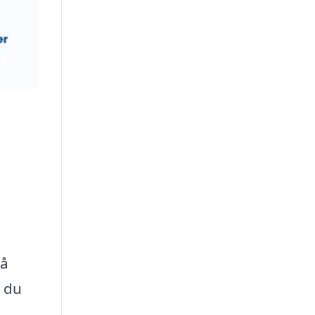
på
r du