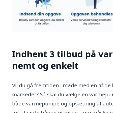
Indhent 3 tilbud på v
nemt og enkelt
Vil du gå fremtiden i møde med en af de b
markedet? Så skal du vælge en varmepump
både varmepumpe og opsætning af autorise
for at jagte håndværkerne, som måske en