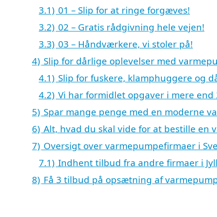
3.1)
01 – Slip for at ringe forgæves!
3.2)
02 – Gratis rådgivning hele vejen!
3.3)
03 – Håndværkere, vi stoler på!
4)
Slip for dårlige oplevelser med varmep
4.1)
Slip for fuskere, klamphuggere og då
4.2)
Vi har formidlet opgaver i mere end 
5)
Spar mange penge med en moderne 
6)
Alt, hvad du skal vide for at bestille 
7)
Oversigt over varmepumpefirmaer i Sv
7.1)
Indhent tilbud fra andre firmaer i Jy
8)
Få 3 tilbud på opsætning af varmepump